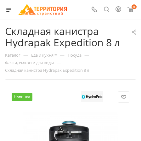
0
Складная канистра
Hydrapak Expedition 8 л
—
—
—
Каталог
Еда и кухня ≡
Посуда
—
Фляги, емкости для воды
Складная канистра Hydrapak Expedition 8 л
Новинка