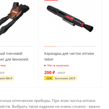
ный плечевой
Карандаш для чистки оптики
er для биноклей
Veber
ичии
Нет в наличии
200
₽
60
₽
399
₽
омия
880
₽
-
50
%
Экономия
200
₽
ичные оптические приборы. При этом чистка оптики
ойств. Выбрать такое изделие не очень сложно - важно