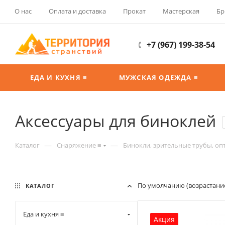
О нас
Оплата и доставка
Прокат
Мастерская
Бр
+7 (967) 199-38-54
ЕДА И КУХНЯ ≡
МУЖСКАЯ ОДЕЖДА ≡
Аксессуары для биноклей
—
—
Каталог
Снаряжение ≡
Бинокли, зрительные трубы, оп
По умолчанию (возрастани
КАТАЛОГ
Еда и кухня ≡
Акция