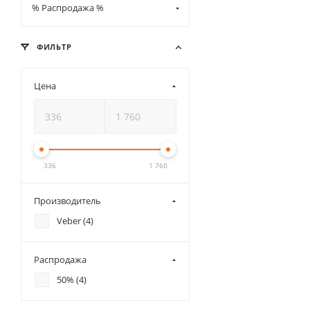
% Распродажа %
ФИЛЬТР
Цена
336
1 760
Производитель
Veber (
4
)
Распродажа
50% (
4
)