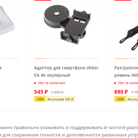
а
Адаптер для смартфона Veber
Разгрузоч
EA 46 окулярный
ремень Veb
Нет в наличии
Нет в нал
545
₽
880
₽
1 090
₽
1 7
-
50
%
Экономия
545
₽
-
50
%
Экон
важно правильно ухаживать и поддерживать в чистоте разл
 для сохранения точности и долговечности различных устр