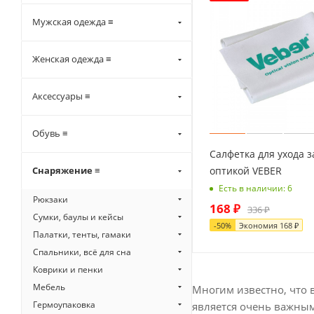
Мужская одежда ≡
Женская одежда ≡
Аксессуары ≡
Обувь ≡
Салфетка для ухода з
оптикой VEBER
Снаряжение ≡
Есть в наличии: 6
Рюкзаки
168
₽
336
₽
Сумки, баулы и кейсы
-
50
%
Экономия
168
₽
Палатки, тенты, гамаки
Спальники, всё для сна
Коврики и пенки
Мебель
Многим известно, что 
Гермоупаковка
является очень важным