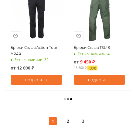
Брюки Сплав Action Tour
Брюки Сплав TSU-3
мод 2
Есть в наличии: 4
Есть в наличии: 32
от
9 450 ₽
от
12 090 ₽
13 500 ₽
-
30
%
ПОДРОБНЕЕ
ПОДРОБНЕЕ
1
2
3