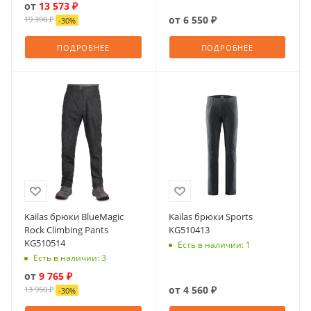
от
13 573 ₽
от
6 550 ₽
19 390 ₽
-
30
%
ПОДРОБНЕЕ
ПОДРОБНЕЕ
Kailas брюки BlueMagic
Kailas брюки Sports
Rock Climbing Pants
KG510413
KG510514
Есть в наличии: 1
Есть в наличии: 3
от
9 765 ₽
от
4 560 ₽
13 950 ₽
-
30
%