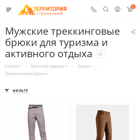
0
Мужские треккинговые
брюки для туризма и
активного отдыха
51
—
—
—
Каталог
Мужская одежда ≡
Брюки
Треккинговые брюки
ФИЛЬТР