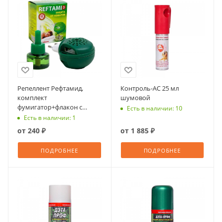
Репеллент Рефтамид,
Контроль-АС 25 мл
комплект
шумовой
фумигатор+флакон с
Есть в наличии: 10
жидкостью, 45 ночей, без
Есть в наличии: 1
запаха (Следопыт)
от
240 ₽
от
1 885 ₽
ПОДРОБНЕЕ
ПОДРОБНЕЕ