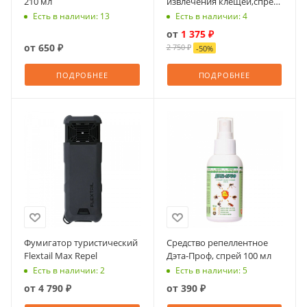
210 мл
извлечения клещей,спрей
9мл + клещедёр
Есть в наличии: 13
Есть в наличии: 4
от
1 375 ₽
от
650 ₽
2 750 ₽
-
50
%
ПОДРОБНЕЕ
ПОДРОБНЕЕ
Фумигатор туристический
Средство репеллентное
Flextail Max Repel
Дэта-Проф, спрей 100 мл
Есть в наличии: 2
Есть в наличии: 5
от
4 790 ₽
от
390 ₽