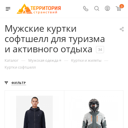
0
Мужские куртки
софтшелл для туризма
и активного отдыха
34
—
—
—
Каталог
Мужская одежда ≡
Куртки и жилеты
Куртки софтшелл
ФИЛЬТР