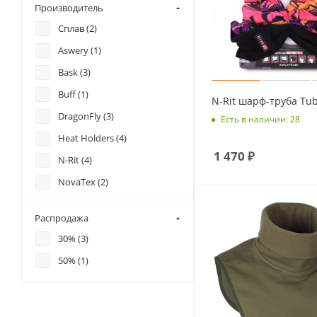
Производитель
Сплав (
2
)
Aswery (
1
)
Bask (
3
)
Buff (
1
)
N-Rit шарф-труба Tub
DragonFly (
3
)
Есть в наличии: 28
Heat Holders (
4
)
1 470
₽
N-Rit (
4
)
NovaTex (
2
)
Satila (
1
)
Распродажа
30% (
3
)
50% (
1
)