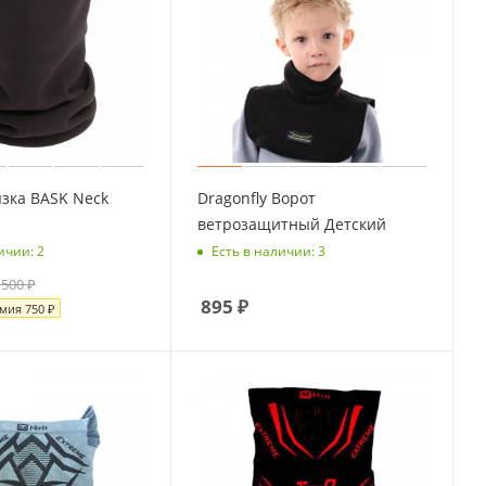
зка BASK Neck
Dragonfly Ворот
ветрозащитный Детский
ичии: 2
Есть в наличии: 3
 500
₽
895
₽
омия
750
₽