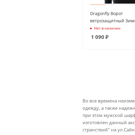
Dragonfly Ворот
ветрозащитный Зим
Нет в наличии
1 090
₽
Во все времена неизм
одежду, а также надеж
при этом мужской шарф
изготовлен данный акс
странствий" на ул.Сайк