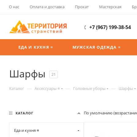
О нас
Оплата и доставка
Прокат
Мастерская
Бр
+7 (967) 199-38-54
ЕДА И КУХНЯ ≡
МУЖСКАЯ ОДЕЖДА ≡
Шарфы
21
—
—
—
Каталог
Аксессуары ≡
Головные уборы
Шарфы
По умолчанию (возрастани
КАТАЛОГ
Еда и кухня ≡