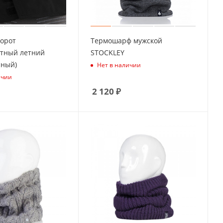
Ворот
Термошарф мужской
тный летний
STOCKLEY
рный)
Нет в наличии
ичии
2 120
₽