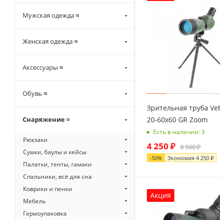
Мужская одежда ≡
Женская одежда ≡
Аксессуары ≡
Обувь ≡
Зрительная труба Ve
20-60x60 GR Zoom
Снаряжение ≡
Есть в наличии: 3
Рюкзаки
4 250
₽
8 500
₽
Сумки, баулы и кейсы
-
50
%
Экономия
4 250
₽
Палатки, тенты, гамаки
Спальники, всё для сна
Коврики и пенки
Акция
Мебель
Гермоупаковка