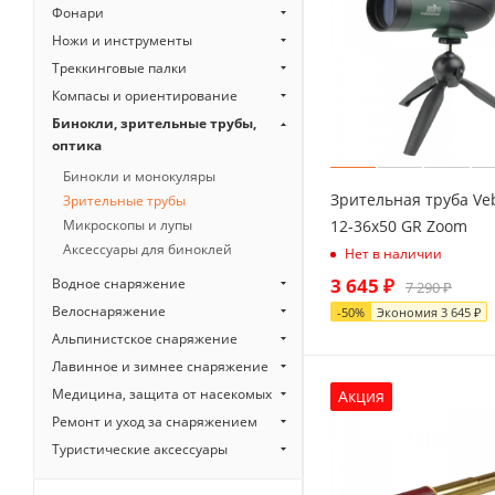
Фонари
Ножи и инструменты
Треккинговые палки
Компасы и ориентирование
Бинокли, зрительные трубы,
оптика
Бинокли и монокуляры
Зрительная труба Ve
Зрительные трубы
12-36x50 GR Zoom
Микроскопы и лупы
Аксессуары для биноклей
Нет в наличии
3 645
₽
Водное снаряжение
7 290
₽
Велоснаряжение
-
50
%
Экономия
3 645
₽
Альпинистское снаряжение
Лавинное и зимнее снаряжение
Медицина, защита от насекомых
Акция
Ремонт и уход за снаряжением
Туристические аксессуары