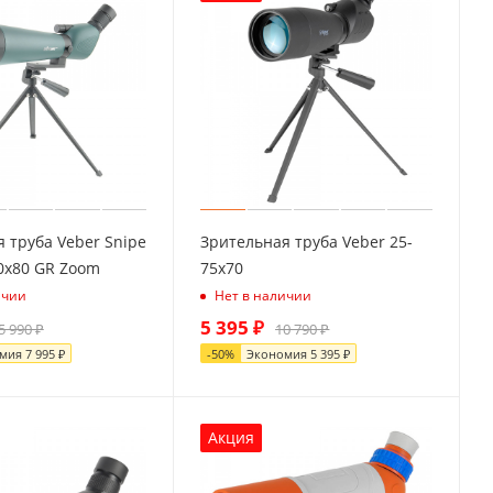
 труба Veber Snipe
Зрительная труба Veber 25-
0x80 GR Zoom
75x70
ичии
Нет в наличии
5 395
₽
5 990
₽
10 790
₽
омия
7 995
₽
-
50
%
Экономия
5 395
₽
Акция