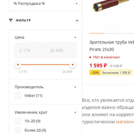
% Распродажа %
ФИЛЬТР
Цена
Зрительная труба Ve
Pirate 25x30
Нет в наличии
1 595
₽
3 190
₽
2 170
25 890
-
50
%
Экономия
1 595
₽
Производитель
Veber (
11
)
Все, кто увлекается о
изделия важно обращат
Увеличение, крат
они влияют на коррект
10–20 (
9
)
туристическом
магазин
более 20 (
9
)