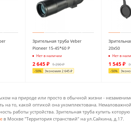
ber
Зрительная труба Veber
Зрительная
Pioneer 15-45*60 Р
20x50
Нет в наличии
Нет в нал
2 645
₽
1 545
₽
5 290
₽
3
-
50
%
Экономия
2 645
₽
-
50
%
Экон
тдыхом на природе или просто в обычной жизни - незаменим
ь на то, какой оптикой она укомплектована. Немаловажной
ность работы устройства. Зрительная труба купить котору
е
в Москве "Территория странствий" на ул.Сайкина, д.17.