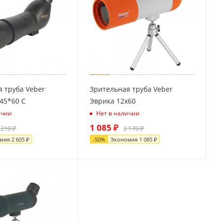
 труба Veber
Зрительная труба Veber
-45*60 С
Эврика 12x60
ичии
Нет в наличии
1 085
₽
 210
₽
2 170
₽
омия
2 605
₽
-
50
%
Экономия
1 085
₽