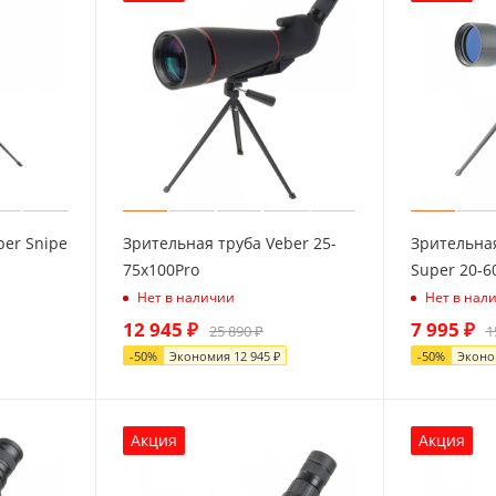
ber Snipe
Зрительная труба Veber 25-
Зрительная
75x100Pro
Super 20-6
Нет в наличии
Нет в нал
12 945
₽
7 995
₽
25 890
₽
1
-
50
%
Экономия
12 945
₽
-
50
%
Экон
Акция
Акция