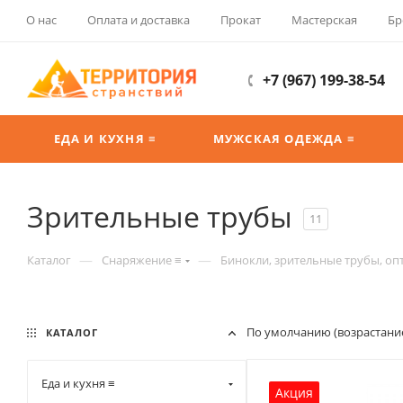
О нас
Оплата и доставка
Прокат
Мастерская
Бр
+7 (967) 199-38-54
ЕДА И КУХНЯ ≡
МУЖСКАЯ ОДЕЖДА ≡
Зрительные трубы
11
—
—
Каталог
Снаряжение ≡
Бинокли, зрительные трубы, оп
По умолчанию (возрастани
КАТАЛОГ
Еда и кухня ≡
Акция