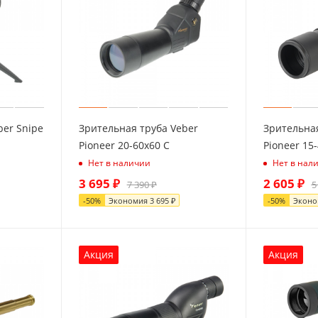
ber Snipe
Зрительная труба Veber
Зрительная
Pioneer 20-60x60 C
Pioneer 15
Нет в наличии
Нет в нал
3 695
₽
2 605
₽
7 390
₽
5
-
50
%
Экономия
3 695
₽
-
50
%
Экон
Акция
Акция