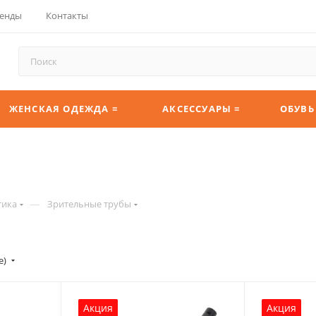
енды
Контакты
ЖЕНСКАЯ ОДЕЖДА ≡
АКСЕССУАРЫ ≡
ОБУВЬ
—
тика
Зрительные трубы
е)
Акция
Акция