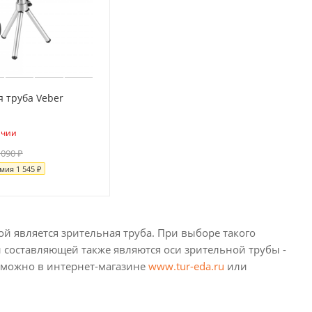
 труба Veber
ичии
 090
₽
омия
1 545
₽
ой является зрительная труба. При выборе такого
 составляющей также являются оси зрительной трубы -
ю можно в интернет-магазине
www.tur-eda.ru
или