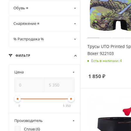
Обувь ≡
Снаряжение ≡
% Распродажа %
Трусы UTO Printed Sp
Boxer 922103
ФИЛЬТР
Есть в наличии: 4
Цена
1 850
₽
0
5 350
Производитель
Сплав (
6
)