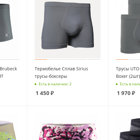
Brubeck
Термобелье Сплав Sirius
Трусы UTO S
HT
трусы-боксеры
Boxer (2шт
Есть в наличии: 2
Есть в нал
1 450
₽
1 970
₽