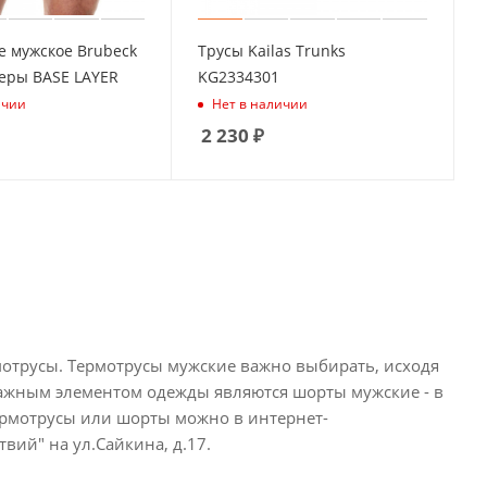
е мужское Brubeck
Трусы Kailas Trunks
еры BASE LAYER
KG2334301
ичии
Нет в наличии
2 230
₽
рмотрусы. Термотрусы мужские важно выбирать, исходя
 важным элементом одежды являются шорты мужские - в
ермотрусы или шорты можно в интернет-
вий" на ул.Сайкина, д.17.