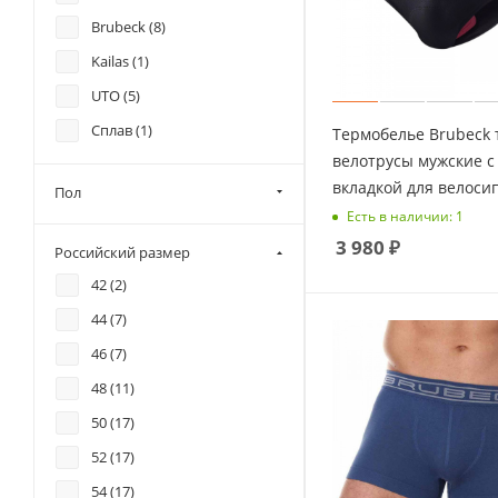
Brubeck (
8
)
Kailas (
1
)
UTO (
5
)
Сплав (
1
)
Термобелье Brubeck 
велотрусы мужские с
вкладкой для велоси
Пол
Есть в наличии: 1
3 980
₽
Российский размер
42 (
2
)
44 (
7
)
46 (
7
)
48 (
11
)
50 (
17
)
52 (
17
)
54 (
17
)