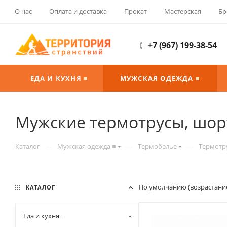
О нас
Оплата и доставка
Прокат
Мастерская
Бр
+7 (967) 199-38-54
ЕДА И КУХНЯ ≡
МУЖСКАЯ ОДЕЖДА ≡
Мужские термотрусы, шорт
—
—
—
Каталог
Мужская одежда ≡
Термобелье
Термотр
По умолчанию (возрастани
КАТАЛОГ
Еда и кухня ≡