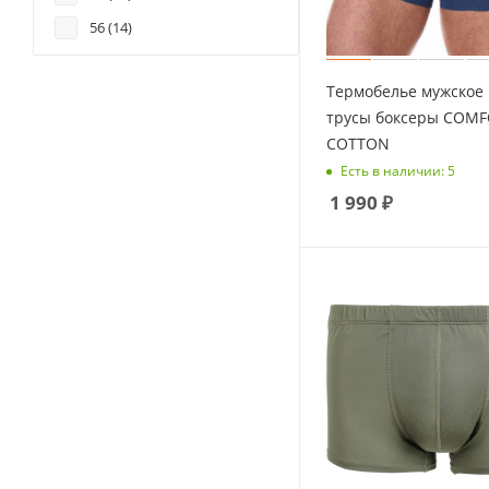
56 (
14
)
58 (
6
)
Термобелье мужское 
60 (
6
)
трусы боксеры COM
62 (
5
)
COTTON
64 (
1
)
Есть в наличии: 5
66 (
1
)
1 990
₽