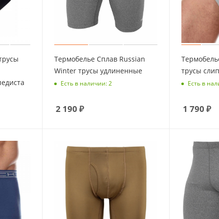
трусы
Термобелье Сплав Russian
Термобель
Winter трусы удлиненные
трусы слип
педиста
Есть в наличии: 2
Есть в нал
2 190
₽
1 790
₽