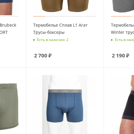
Brubeck
Термобелье Сплав L1 Агат
Термобелье
FORT
Трусы-боксеры
Winter тр
Есть в наличии: 2
Есть в нал
2 700
₽
2 190
₽