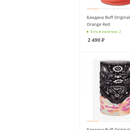
HikeXp (
1
)
HIKO (
2
)
Бандана Buff Original
Orange Red
Kailas (
17
)
Есть в наличии: 2
Mammut (
5
)
2 490
₽
N-Rit (
12
)
Naturehike (
11
)
NovaTex (
30
)
PowerUp (
1
)
Raidlight (
1
)
Red Fox (
5
)
Satila (
11
)
Stayer (
2
)
T-Gear (
5
)
The North Face (
1
)
Бандана Buff Origina