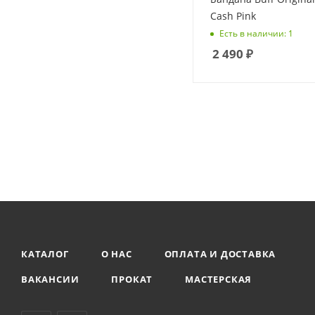
Tibet (
1
)
Cash Pink
V-Motion (
1
)
Есть в наличии: 1
2 490
₽
Viking (
1
)
Wonder Trail (
34
)
Сплав (
4
)
КАТАЛОГ
О НАС
ОПЛАТА И ДОСТАВКА
ВАКАНСИИ
ПРОКАТ
МАСТЕРСКАЯ