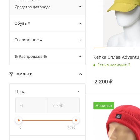
Средства для ухода
Обувь ≡
Снаряжение ≡
% Распродажа %
Кепка Сплав Adventu
Есть в наличии: 2
ФИЛЬТР
2 200
₽
Цена
Новинка
0
7 790