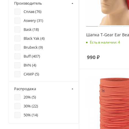
Производитель
Сплав (
76
)
Aswery (
31
)
Bask (
18
)
Шапка T-Gear Ear Bea
Black Yak (
4
)
Есть в наличии: 4
Brubeck (
9
)
Buff (
407
)
990
₽
BVN (
4
)
CAMP (
5
)
Dexshell (
6
)
Распродажа
DexShell (
3
)
20% (
5
)
DragonFly (
19
)
30% (
22
)
Eisbaer (
2
)
50% (
14
)
Fjallraven (
4
)
Heat Holders (
10
)