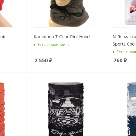
nie
Капюшон T-Gear Riot Hood
N-Rit мас
Sports Coo
Есть в наличии: 5
Есть в нал
2 550
₽
760
₽