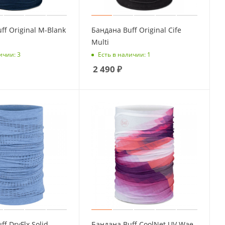
ff Original M-Blank
Бандана Buff Original Cife
Multi
ичии: 3
Есть в наличии: 1
2 490
₽
f DryFlx Solid
Бандана Buff CoolNet UV Wae