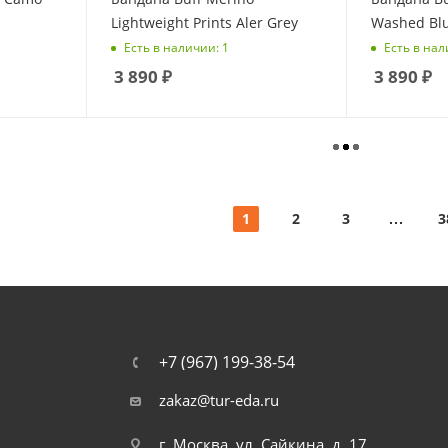
Lightweight Prints Aler Grey
Washed Bl
Есть в наличии: 1
Есть в нал
3 890
₽
3 890
₽
1
2
3
3
+7 (967) 199-38-54
zakaz@tur-eda.ru
г. Москва, ул. Сайкина, д. 17