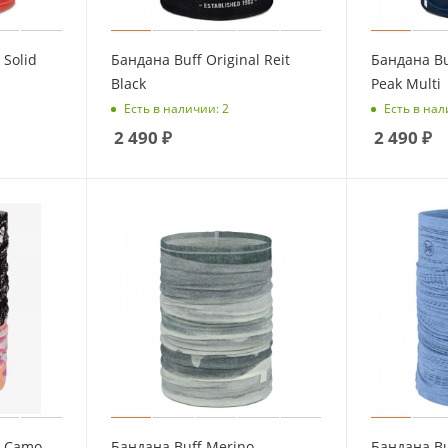
 Solid
Бандана Buff Original Reit
Бандана Bu
Black
Peak Multi
Есть в наличии: 2
Есть в нал
2 490
₽
2 490
₽
l Camo
Бандана Buff Merino
Бандана Buf