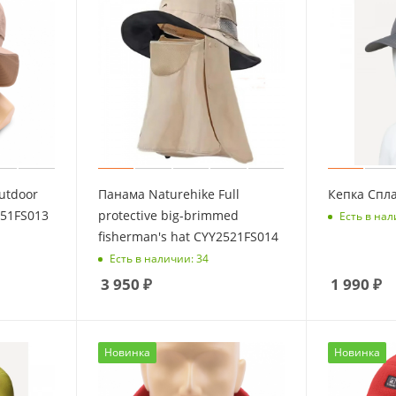
utdoor
Панама Naturehike Full
Кепка Спла
551FS013
protective big-brimmed
Есть в нал
fisherman's hat CYY2521FS014
Есть в наличии: 34
3 950
₽
1 990
₽
Новинка
Новинка