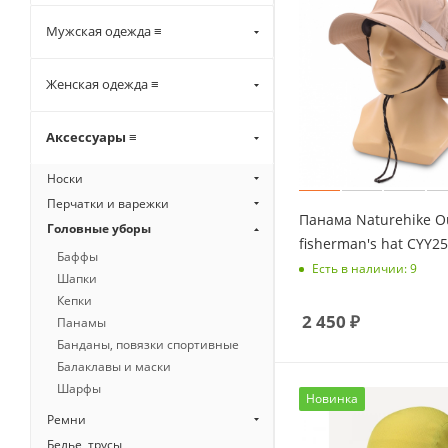
Мужская одежда ≡
Женская одежда ≡
Аксессуары ≡
Носки
Перчатки и варежки
Панама Naturehike O
Головные уборы
fisherman's hat CYY2
Баффы
Есть в наличии: 9
Шапки
Кепки
2 450
₽
Панамы
Банданы, повязки спортивные
Балаклавы и маски
Шарфы
Новинка
Ремни
Белье, трусы