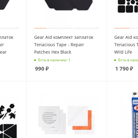
платок
Gear Aid комплект заплаток
Gear Aid к
ir
Tenacious Tape - Repair
Tenacious 
lear
Patches Hex Black
Wild Life
Есть в наличии: 1
Есть в нал
990
₽
1 790
₽