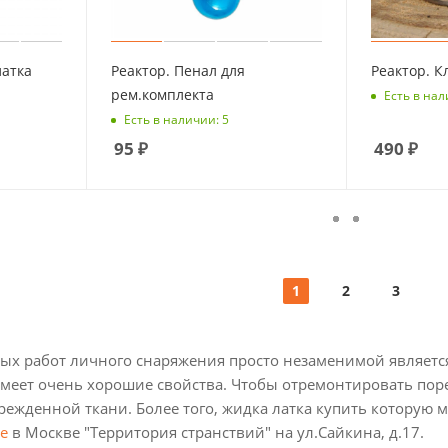
латка
Реактор. Пенал для
Реактор. К
рем.комплекта
Есть в нал
Есть в наличии: 5
95
₽
490
₽
1
2
3
ых работ личного снаряжения просто незаменимой является 
меет очень хорошие свойства. Чтобы отремонтировать порез
режденной ткани. Более того, жидка латка купить которую
е
в Москве "Территория странствий" на ул.Сайкина, д.17.