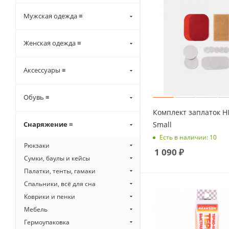
Мужская одежда ≡
Женская одежда ≡
Аксессуары ≡
Обувь ≡
Комплект заплаток H
Small
Снаряжение ≡
Есть в наличии: 10
Рюкзаки
1 090
₽
Сумки, баулы и кейсы
Палатки, тенты, гамаки
Спальники, всё для сна
Коврики и пенки
Мебель
Гермоупаковка