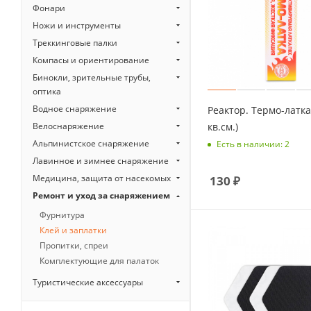
Фонари
Ножи и инструменты
Треккинговые палки
Компасы и ориентирование
Бинокли, зрительные трубы,
оптика
Водное снаряжение
Реактор. Термо-латка
кв.см.)
Велоснаряжение
Альпинистское снаряжение
Есть в наличии: 2
Лавинное и зимнее снаряжение
Медицина, защита от насекомых
130
₽
Ремонт и уход за снаряжением
Фурнитура
Клей и заплатки
Пропитки, спреи
Комплектующие для палаток
Туристические аксессуары