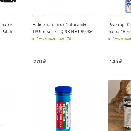
платок
Набор заплаток Naturehike
Реактор. К
r Patches
TPU repair kit Q-9B NH19PJ086
латка 15 мл
Есть в наличии: 176
Есть в нал
270
₽
145
₽