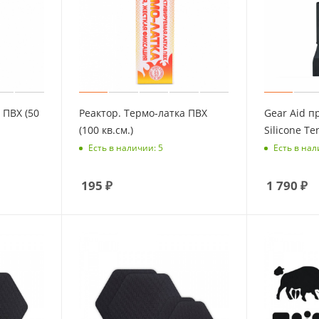
 ПВХ (50
Реактор. Термо-латка ПВХ
Gear Aid п
(100 кв.см.)
Silicone Te
Есть в наличии: 5
Есть в нал
195
₽
1 790
₽