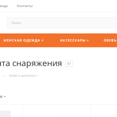
енды
Контакты
ЖЕНСКАЯ ОДЕЖДА ≡
АКСЕССУАРЫ ≡
ОБУВЬ
нта снаряжения
47
—
Клей и заплатки
е)