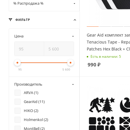
% Распродажа %
ФИЛЬТР
Gear Aid комплект за
Цена
Tenacious Tape - Repa
Patches Hex Black + C
Есть в наличии: 5
990
₽
95
5 600
Производитель
ARVA (
1
)
GearAid (
11
)
HIKO (
2
)
Holmenkol (
2
)
MontBell (
2
)