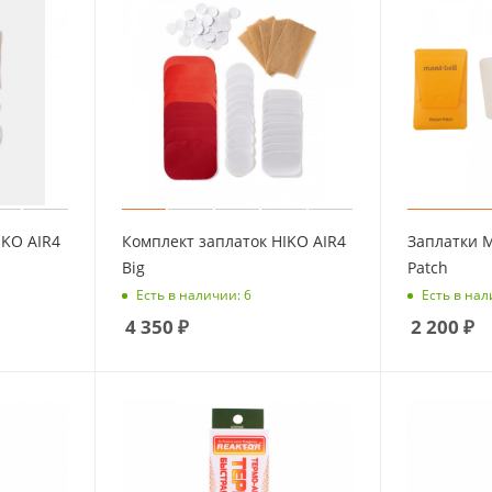
IKO AIR4
Комплект заплаток HIKO AIR4
Заплатки M
Big
Patch
Есть в наличии: 6
Есть в нал
4 350
₽
2 200
₽