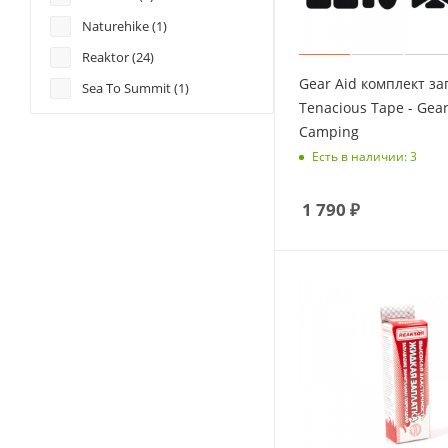
Naturehike (
1
)
Reaktor (
24
)
Gear Aid комплект за
Sea To Summit (
1
)
Tenacious Tape - Gea
Территория (
3
)
Camping
Есть в наличии: 3
1 790
₽