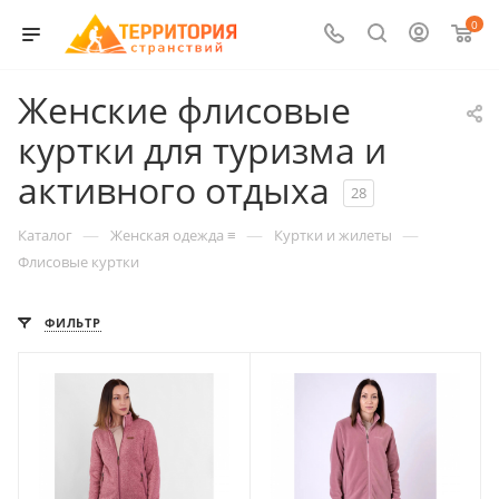
0
Женские флисовые
куртки для туризма и
активного отдыха
28
—
—
—
Каталог
Женская одежда ≡
Куртки и жилеты
Флисовые куртки
ФИЛЬТР