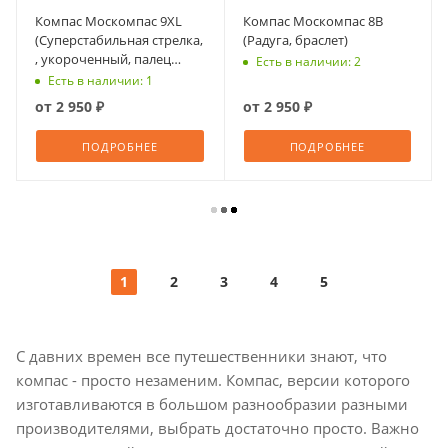
Компас Москомпас 9XL
Компас Москомпас 8B
(Суперстабильная стрелка,
(Радуга, браслет)
, укороченный, палец
Есть в наличии: 2
левый)
Есть в наличии: 1
от
2 950 ₽
от
2 950 ₽
ПОДРОБНЕЕ
ПОДРОБНЕЕ
1
2
3
4
5
С давних времен все путешественники знают, что
компас - просто незаменим. Компас, версии которого
изготавливаются в большом разнообразии разными
производителями, выбрать достаточно просто. Важно