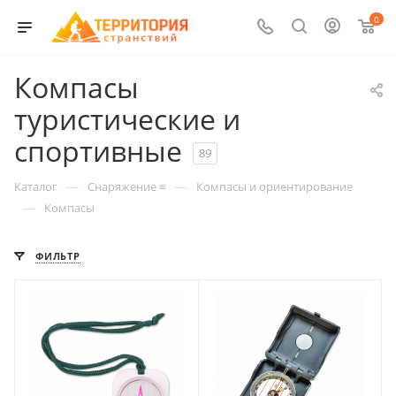
0
Компасы
туристические и
спортивные
89
—
—
Каталог
Снаряжение ≡
Компасы и ориентирование
—
Компасы
ФИЛЬТР