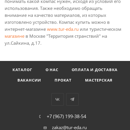
понимать какой компас нужен, исходя из условий его
использования. Также необходимо обращать
внимание на качество материалов, из которых
изготовлено устройство. Компас купить можно в
интернет-магазине
www.tur-eda.ru
или туристическом
магазине
в Москве "Территория странствий" на
ул.Сайкина, д.17.
КАТАЛОГ
О НАС
ОПЛАТА И ДОСТАВКА
ВАКАНСИИ
ПРОКАТ
МАСТЕРСКАЯ
+7 (967) 199-38-54
zakaz@tur-eda.ru