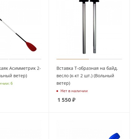
каяк Асимметрик 2-
Вставка Т-образная на байд.
ольный ветер)
весло (к-кт 2 шт.) (Вольный
ветер)
ичии: 6
Нет в наличии
1 550
₽