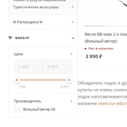
Туристические аксессуары
% Распродажа %
Весло ВВ каяк 2-х сек
ФИЛЬТР
(Вольный ветер)
Нет в наличии
Цена
3 890
₽
Обладатели лодок и дру
1 550
6 950
купить не очень сложн
лодок изготавливаются
Производитель
магазине
www.tur-eda.r
Вольный ветер (
9
)