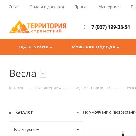
О нас
Оплата и доставка
Прокат
Мастерская
Бр
+7 (967) 199-38-54
ЕДА И КУХНЯ ≡
МУЖСКАЯ ОДЕЖДА ≡
Весла
9
—
—
—
Каталог
Снаряжение ≡
Водное снаряжение
Весла
По умолчанию (возрастани
КАТАЛОГ
Еда и кухня ≡