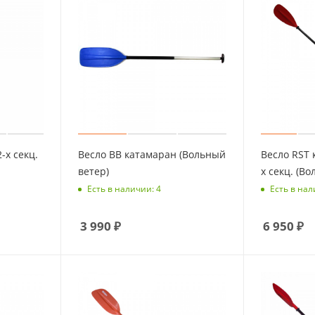
-х секц.
Весло ВВ катамаран (Вольный
Весло RST 
ветер)
х секц. (В
Есть в наличии: 4
Есть в нал
3 990
₽
6 950
₽