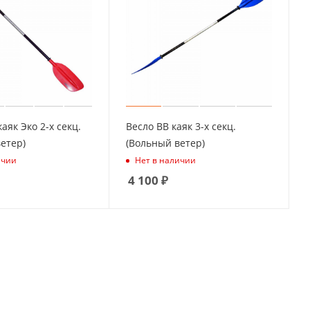
аяк Эко 2-х секц.
Весло ВВ каяк 3-х секц.
етер)
(Вольный ветер)
ичии
Нет в наличии
4 100
₽