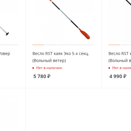
Ровер
Весло RST каяк Эко 5-х секц.
Весло RST к
(Вольный ветер)
(Вольный в
Нет в наличии
Нет в нал
5 780
₽
4 990
₽