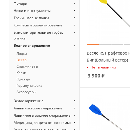
Фонари
Ножи и инструменты
Треккинговые палки
Компасы и ориентирование
Бинокли, зрительные трубы,
оптика
Водное снаряжение
Весло RST рафтовое 
Лодки
Биг (Вольный ветер)
Весла
Спасжилеты
Нет в наличии
Каски
3 900
₽
Одежда
Гермоупаковка
Аксессуары
Велоснаряжение
Альпинистское снаряжение
Лавинное и зимнее снаряжение
Медицина, защита от насекомых
Ремонт и уход за снаряжением