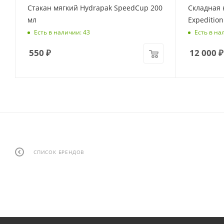
Стакан мягкий Hydrapak SpeedCup 200
Складная 
мл
Expedition
Есть в наличии: 43
Есть в на
550
₽
12 000
₽
СПИСОК БРЕНДОВ