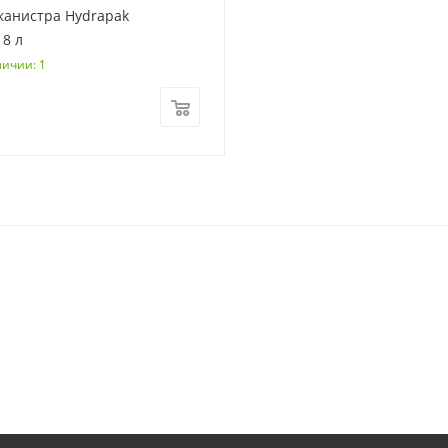
канистра Hydrapak
 8 л
личии: 1