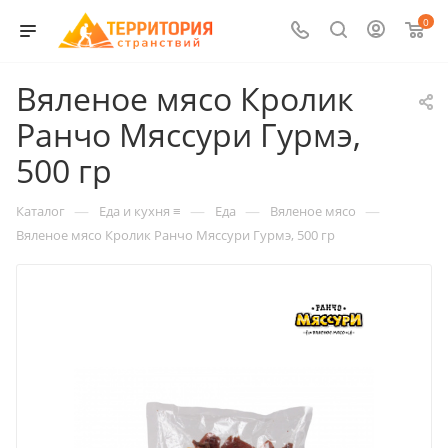
0
Вяленое мясо Кролик
Ранчо Мяссури Гурмэ,
500 гр
—
—
—
—
Каталог
Еда и кухня ≡
Еда
Вяленое мясо
Вяленое мясо Кролик Ранчо Мяссури Гурмэ, 500 гр