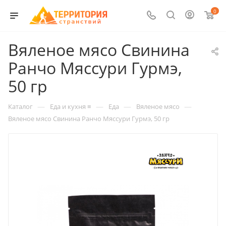
0
Вяленое мясо Свинина
Ранчо Мяссури Гурмэ,
50 гр
—
—
—
—
Каталог
Еда и кухня ≡
Еда
Вяленое мясо
Вяленое мясо Свинина Ранчо Мяссури Гурмэ, 50 гр