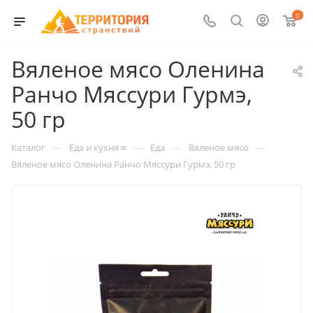
0
Вяленое мясо Оленина
Ранчо Мяссури Гурмэ,
50 гр
—
—
—
—
Каталог
Еда и кухня ≡
Еда
Вяленое мясо
Вяленое мясо Оленина Ранчо Мяссури Гурмэ, 50 гр