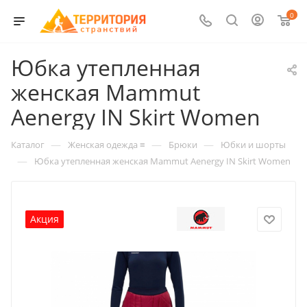
0
Юбка утепленная
женская Mammut
Aenergy IN Skirt Women
—
—
—
Каталог
Женская одежда ≡
Брюки
Юбки и шорты
—
Юбка утепленная женская Mammut Aenergy IN Skirt Women
Акция