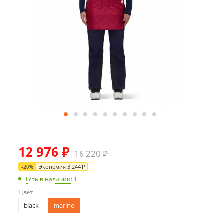
12 976
₽
16 220
₽
-
20
%
Экономия
3 244
₽
Есть в наличии
: 1
Цвет
black
marine