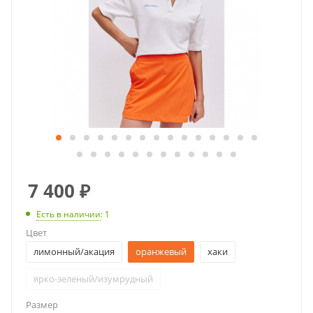
7 400
₽
Есть в наличии
: 1
Цвет
лимонный/акация
оранжевый
хаки
ярко-зеленый/изумрудный
Размер