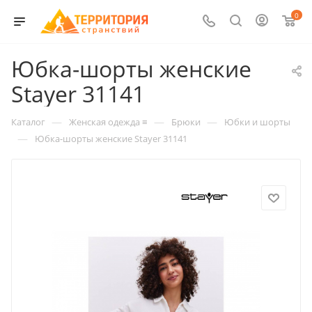
0
Юбка-шорты женские
Stayer 31141
—
—
—
Каталог
Женская одежда ≡
Брюки
Юбки и шорты
—
Юбка-шорты женские Stayer 31141