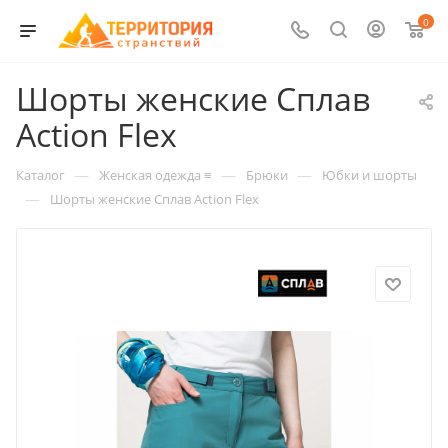
0
Шорты женские Сплав
Action Flex
—
—
—
Каталог
Женская одежда ≡
Брюки
Юбки и шорты
—
Шорты женские Сплав Action Flex