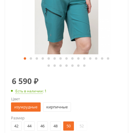
6 590
₽
Есть в наличии
: 1
Цвет
изумрудные
кирпичные
Размер
42
44
46
48
50
52