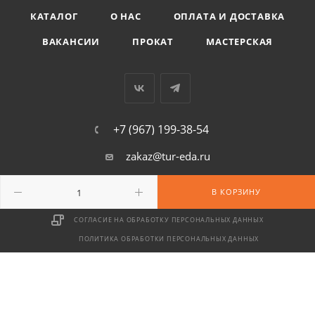
КАТАЛОГ
О НАС
ОПЛАТА И ДОСТАВКА
ВАКАНСИИ
ПРОКАТ
МАСТЕРСКАЯ
+7 (967) 199-38-54
zakaz@tur-eda.ru
г. Москва, ул. Сайкина, д. 17
В КОРЗИНУ
СОГЛАСИЕ НА ОБРАБОТКУ ПЕРСОНАЛЬНЫХ ДАННЫХ
ПОЛИТИКА ОБРАБОТКИ ПЕРСОНАЛЬНЫХ ДАННЫХ
2026 © ООО «Территория» — интернет-магазин туристического
снаряжения