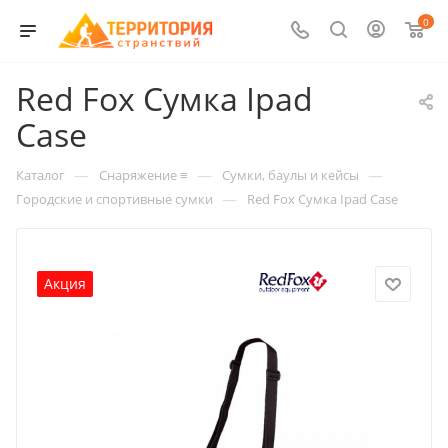
0
Red Fox Сумка Ipad
Case
—
—
—
Каталог
Снаряжение ≡
Сумки, баулы и кейсы
—
Городские и спортивные сумки
Red Fox Сумка Ipad Case
Акция