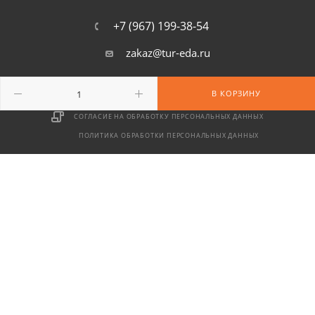
+7 (967) 199-38-54
zakaz@tur-eda.ru
г. Москва, ул. Сайкина, д. 17
В КОРЗИНУ
СОГЛАСИЕ НА ОБРАБОТКУ ПЕРСОНАЛЬНЫХ ДАННЫХ
ПОЛИТИКА ОБРАБОТКИ ПЕРСОНАЛЬНЫХ ДАННЫХ
2026 © ООО «Территория» — интернет-магазин туристического
снаряжения