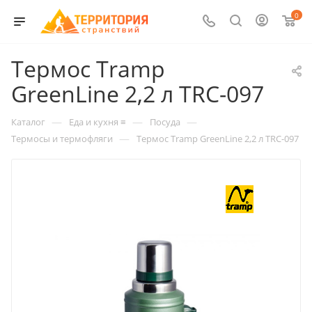
0
Термос Tramp
GreenLine 2,2 л TRC-097
—
—
—
Каталог
Еда и кухня ≡
Посуда
—
Термосы и термофляги
Термос Tramp GreenLine 2,2 л TRC-097