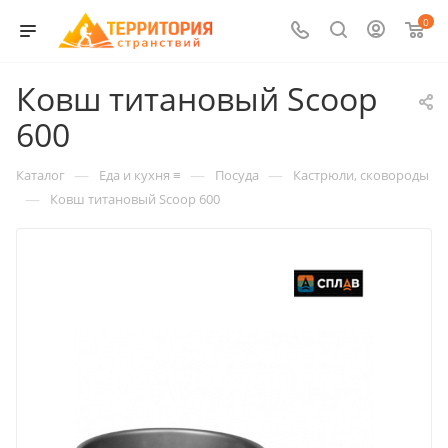
0
Ковш титановый Scoop
600
—
—
—
Каталог
Еда и кухня ≡
Посуда
Кастрюли, сковороды
—
Ковш титановый Scoop 600