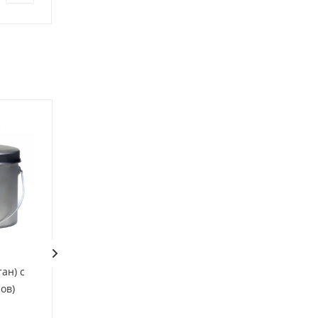
ан) с
Набор высоких котелков 3
Чехол для котла
ов)
шт.(10;12;16.5л) крышки с
(30*16*40см)
ручками нерж.сталь(Роза
Есть в наличии: 