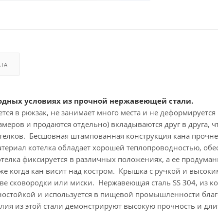
АТА
ходных условиях из прочной нержавеющей стали.
ся в рюкзак, не занимает много места и не деформируется
змеров и продаются отдельно) вкладываются друг в друга, ч
телков. Бесшовная штампованная конструкция кана прочне
атериал котелка обладает хорошей теплопроводностью, обе
телка фиксируется в различных положениях, а ее продуман
же когда кан висит над костром. Крышка с ручкой и высок
тве сковородки или миски. Нержавеющая сталь SS 304, из к
нностойкой и используется в пищевой промышленности бла
елия из этой стали демонстрируют высокую прочность и дл