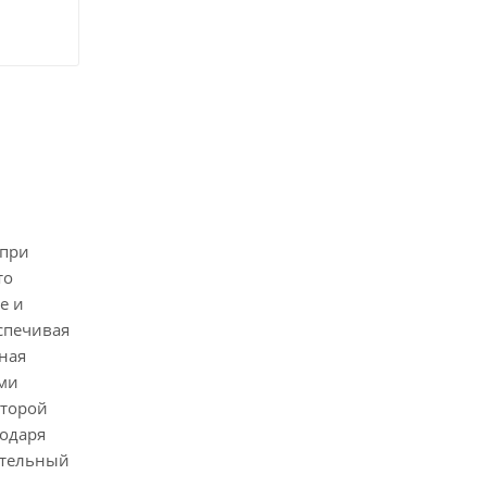
 при
то
е и
спечивая
ная
ими
оторой
годаря
ительный