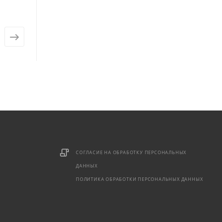
ветров)
Есть в наличии: 1
от
16 550 ₽
от
350 ₽
СОГЛАСИЕ НА ОБРАБОТКУ ПЕРСОНАЛЬНЫХ
ДАННЫХ
ПОЛИТИКА ОБРАБОТКИ ПЕРСОНАЛЬНЫХ ДАННЫХ