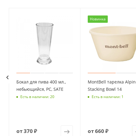
Новинка
Бокал для пива 400 мл.,
MontBell тарелка Alpin
небьющийся, PС, SATE
Stacking Bowl 14
Есть в наличии: 20
Есть в наличии: 1
от
370 ₽
от
660 ₽