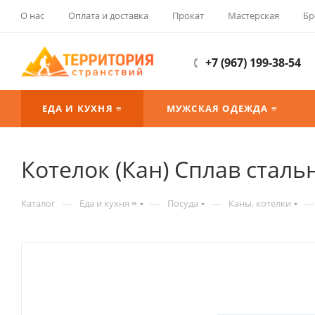
О нас
Оплата и доставка
Прокат
Мастерская
Бр
+7 (967) 199-38-54
ЕДА И КУХНЯ ≡
МУЖСКАЯ ОДЕЖДА ≡
Котелок (Кан) Сплав сталь
—
—
—
—
Каталог
Еда и кухня ≡
Посуда
Каны, котелки