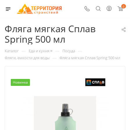
0
Фляга мягкая Сплав
Spring 500 мл
—
—
—
Каталог
Еда и кухня ≡
Посуда
—
Фляги, емкости для воды
Фляга мягкая Сплав Spring 500 мл
Новинка