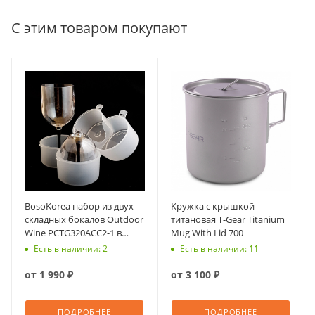
С этим товаром покупают
BosoKorea набор из двух
Кружкa с крышкой
складных бокалов Outdoor
титановая T-Gear Titanium
Wine PCTG320ACC2-1 в
Mug With Lid 700
жестком чехле
Есть в наличии: 2
Есть в наличии: 11
от
1 990 ₽
от
3 100 ₽
ПОДРОБНЕЕ
ПОДРОБНЕЕ