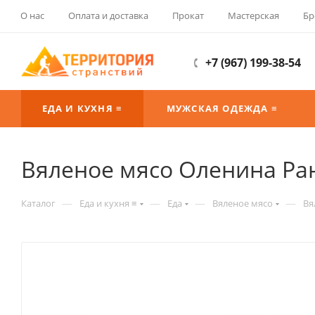
О нас
Оплата и доставка
Прокат
Мастерская
Бр
+7 (967) 199-38-54
ЕДА И КУХНЯ ≡
МУЖСКАЯ ОДЕЖДА ≡
Вяленое мясо Оленина Ран
—
—
—
—
Каталог
Еда и кухня ≡
Еда
Вяленое мясо
Вя