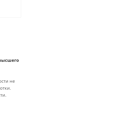
 высшего
ости не
отки.
ти.