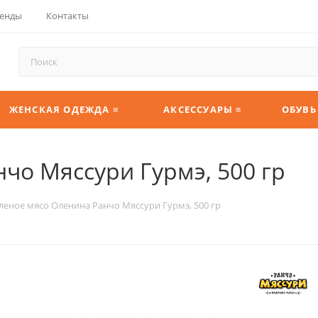
енды
Контакты
ЖЕНСКАЯ ОДЕЖДА ≡
АКСЕССУАРЫ ≡
ОБУВЬ
чо Мяссури Гурмэ, 500 гр
леное мясо Оленина Ранчо Мяссури Гурмэ, 500 гр