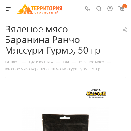
0
Вяленое мясо
Баранина Ранчо
Мяссури Гурмэ, 50 гр
—
—
—
—
Каталог
Еда и кухня ≡
Еда
Вяленое мясо
Вяленое мясо Баранина Ранчо Мяссури Гурмэ, 50 гр