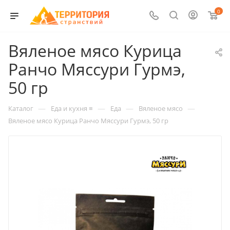
0
Вяленое мясо Курица
Ранчо Мяссури Гурмэ,
50 гр
—
—
—
—
Каталог
Еда и кухня ≡
Еда
Вяленое мясо
Вяленое мясо Курица Ранчо Мяссури Гурмэ, 50 гр