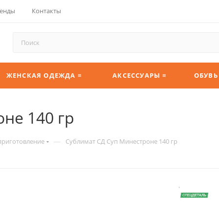
енды
Контакты
ЖЕНСКАЯ ОДЕЖДА ≡
АКСЕССУАРЫ ≡
ОБУВЬ
не 140 гр
—
приготовление
Сублимат СД Суп Минестроне 140 гр