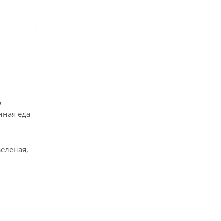
о
нная еда
зеленая,