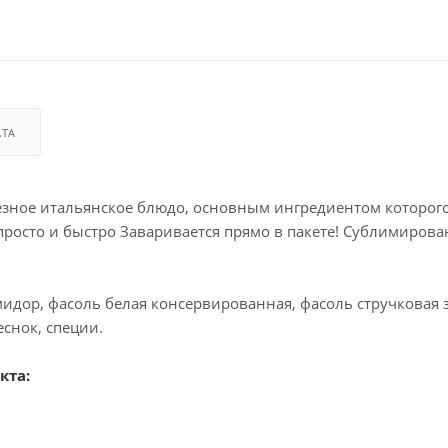
АТА
езное итальянское блюдо, основным ингредиентом которог
 просто и быстро Заваривается прямо в пакете! Сублимирова
мидор, фасоль белая консервированная, фасоль стручковая 
еснок, специи.
кта: