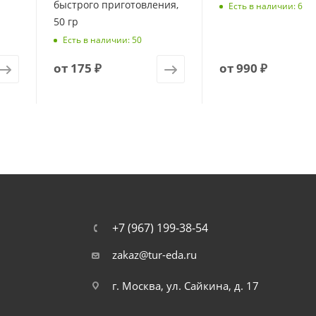
быстрого приготовления,
Есть в наличии: 6
50 гр
Есть в наличии: 50
от
175 ₽
от
990 ₽
+7 (967) 199-38-54
zakaz@tur-eda.ru
г. Москва, ул. Сайкина, д. 17