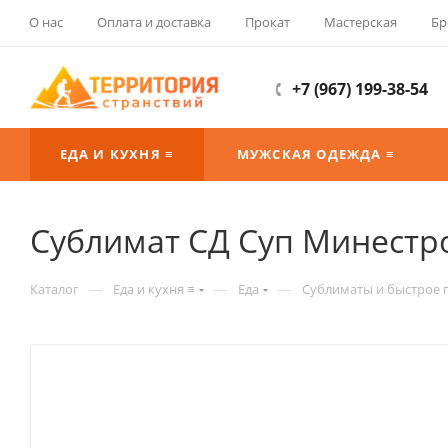
О нас
Оплата и доставка
Прокат
Мастерская
Бр
+7 (967) 199-38-54
ЕДА И КУХНЯ ≡
МУЖСКАЯ ОДЕЖДА ≡
Сублимат СД Суп Минестро
—
—
—
Каталог
Еда и кухня ≡
Еда
Сублиматы и быстрое 