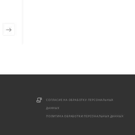
(Здоровая Еда)
Есть в наличии: 
Есть в наличии: 7
от
235 ₽
от
195 ₽
СОГЛАСИЕ НА ОБРАБОТКУ ПЕРСОНАЛЬНЫХ
ДАННЫХ
ПОЛИТИКА ОБРАБОТКИ ПЕРСОНАЛЬНЫХ ДАННЫХ