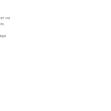
кет на
ию.
 еда