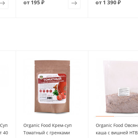
от
195 ₽
от
1 390 ₽
 Суп
Organic Food Крем-суп
Organic Food Овсян
т 40
Томатный с гренками
каша с вишней НТВ, 