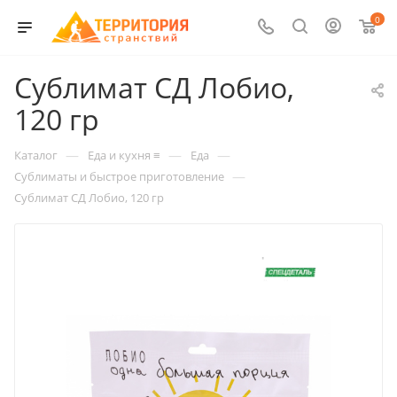
0
Сублимат СД Лобио,
120 гр
—
—
—
Каталог
Еда и кухня ≡
Еда
—
Сублиматы и быстрое приготовление
Сублимат СД Лобио, 120 гр