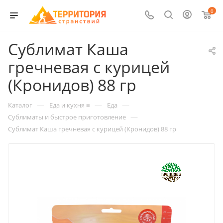
0
Сублимат Каша
гречневая с курицей
(Кронидов) 88 гр
—
—
—
Каталог
Еда и кухня ≡
Еда
—
Сублиматы и быстрое приготовление
Сублимат Каша гречневая с курицей (Кронидов) 88 гр