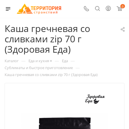
0
Каша гречневая со
сливками zip 70 г
(Здоровая Еда)
—
—
—
Каталог
Еда и кухня ≡
Еда
—
Сублиматы и быстрое приготовление
Каша гречневая со сливками zip 70 г (Здоровая Еда)