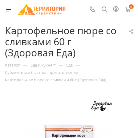
0
Картофельное пюре со
сливками 60 г
(Здоровая Еда)
—
—
—
Каталог
Еда и кухня ≡
Еда
—
Сублиматы и быстрое приготовление
Картофельное пюре со сливками 60 г (Здоровая Еда)