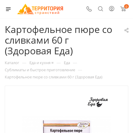
0
Картофельное пюре со
сливками 60 г
(Здоровая Еда)
—
—
—
Каталог
Еда и кухня ≡
Еда
—
Сублиматы и быстрое приготовление
Картофельное пюре со сливками 60 г (Здоровая Еда)