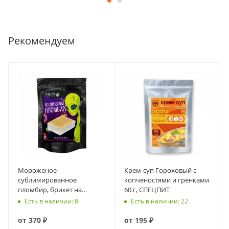
Рекомендуем
Мороженое
Крем-суп Гороховый с
сублимированное
копченостями и гренками
пломбир, брикет на
60 г, СПЕЦПИТ
вафлях Инопланетянин (30
Есть в наличии: 8
Есть в наличии: 22
гр.) (Здоровая Еда)
от
370 ₽
от
195 ₽