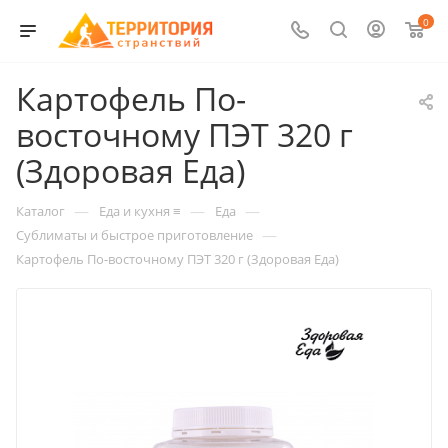
0
Картофель По-
восточному ПЭТ 320 г
(Здоровая Еда)
—
—
—
Каталог
Еда и кухня ≡
Еда
—
Сублиматы и быстрое приготовление
Картофель По-восточному ПЭТ 320 г (Здоровая Еда)