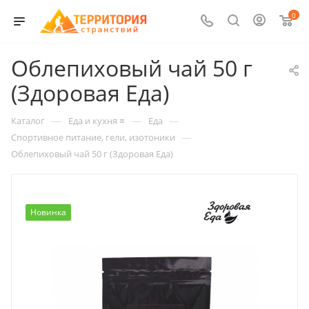
0
Облепиховый чай 50 г
(Здоровая Еда)
—
—
—
Каталог
Еда и кухня ≡
Еда
—
Спортивное питание, гели, изотоники
Облепиховый чай 50 г (Здоровая Еда)
Новинка