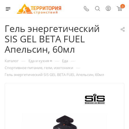
0
Гель энергетический
SIS GEL BETA FUEL
Апельсин, 60мл
—
—
—
Каталог
Еда и кухня ≡
Еда
—
Спортивное питание, гели, изотоники
Гель энергетический SIS GEL BETA FUEL Апельсин, 60мл