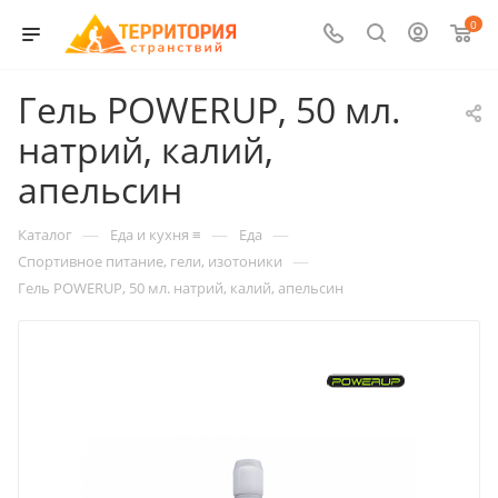
0
Гель POWERUP, 50 мл.
натрий, калий,
апельсин
—
—
—
Каталог
Еда и кухня ≡
Еда
—
Спортивное питание, гели, изотоники
Гель POWERUP, 50 мл. натрий, калий, апельсин