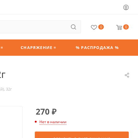
0
0
 ≡
СНАРЯЖЕНИЕ ≡
% РАСПРОДАЖА %
2г
), 32г
270
₽
Нет в наличии