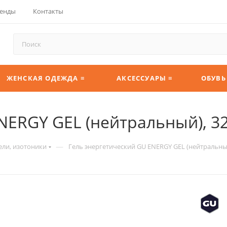
енды
Контакты
ЖЕНСКАЯ ОДЕЖДА ≡
АКСЕССУАРЫ ≡
ОБУВЬ
NERGY GEL (нейтральный), 3
—
ели, изотоники
Гель энергетический GU ENERGY GEL (нейтральный