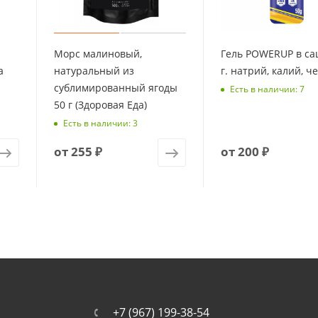
Морс малиновый,
Гель POWERUP в са
а
натуральный из
г. натрий, калий, ч
сублимированный ягоды
Есть в наличии: 7
50 г (Здоровая Еда)
Есть в наличии: 3
от
255 ₽
от
200 ₽
+7 (967) 199-38-54