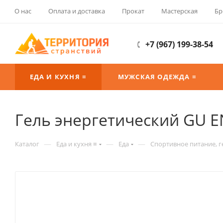
О нас
Оплата и доставка
Прокат
Мастерская
Бр
+7 (967) 199-38-54
ЕДА И КУХНЯ ≡
МУЖСКАЯ ОДЕЖДА ≡
Гель энергетический GU E
—
—
—
Каталог
Еда и кухня ≡
Еда
Спортивное питание, г