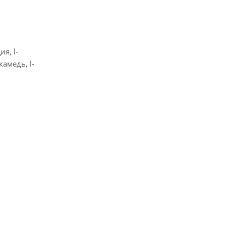
я, l-
амедь, l-