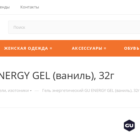
енды
Контакты
ЖЕНСКАЯ ОДЕЖДА ≡
АКСЕССУАРЫ ≡
ОБУВЬ
ERGY GEL (ваниль), 32г
—
ели, изотоники
Гель энергетический GU ENERGY GEL (ваниль), 32г