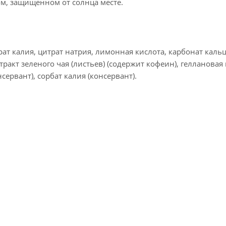
ом, защищенном от солнца месте.
рат калия, цитрат натрия, лимонная кислота, карбонат кальци
ракт зеленого чая (листьев) (содержит кофеин), геллановая к
ервант), сорбат калия (консервант).