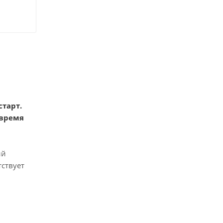
тарт.
 время
ый
ствует