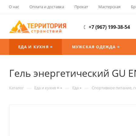
О нас
Оплата и доставка
Прокат
Мастерская
Бр
+7 (967) 199-38-54
ЕДА И КУХНЯ ≡
МУЖСКАЯ ОДЕЖДА ≡
Гель энергетический GU EN
—
—
—
Каталог
Еда и кухня ≡
Еда
Спортивное питание, г