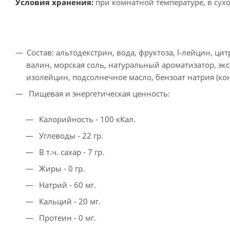
Условия хранения:
при комнатной температуре, в сух
Состав: альтодекстрин, вода, фруктоза, l-лейцин, цит
валин, морская соль, натуральный ароматизатор, экст
изолейцин, подсолнечное масло, бензоат натрия (конс
Пищевая и энергетическая ценность:
Калорийность - 100 кКал.
Углеводы - 22 гр.
В т.ч. сахар - 7 гр.
Жиры - 0 гр.
Натрий - 60 мг.
Кальций - 20 мг.
Протеин - 0 мг.