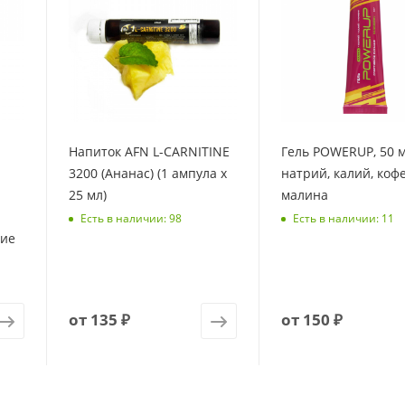
Напиток AFN L-CARNITINE
Гель POWERUP, 50 м
3200 (Ананас) (1 ампула х
натрий, калий, коф
25 мл)
малина
Есть в наличии: 98
Есть в наличии: 11
чие
от
135 ₽
от
150 ₽