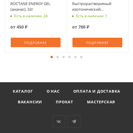
ROCTANE ENERGY GEL
быстрорастворимый
(ананас), 32г
изотонический
ВИЛЛПАУЭР Пульс с
Есть в наличии: 24
Есть в наличии: 1
ароматом ананаса,
шипучие таблетки №14
от
450 ₽
от
700 ₽
ПОДРОБНЕЕ
ПОДРОБНЕЕ
КАТАЛОГ
О НАС
ОПЛАТА И ДОСТАВКА
ВАКАНСИИ
ПРОКАТ
МАСТЕРСКАЯ