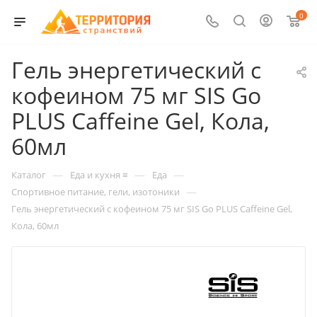
0
Гель энергетический с
кофеином 75 мг SIS Go
PLUS Caffeine Gel, Кола,
60мл
—
—
—
Каталог
Еда и кухня ≡
Еда
—
Спортивное питание, гели, изотоники
Гель энергетический с кофеином 75 мг SIS Go PLUS Caffeine Gel,
Кола, 60мл