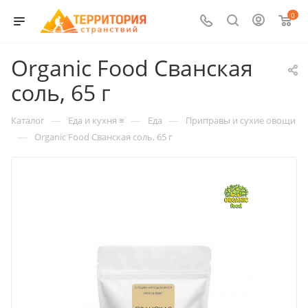
0
Organic Food Сванская
соль, 65 г
—
—
—
Каталог
Еда и кухня ≡
Еда
Приправы и сухие овощи
—
Organic Food Сванская соль, 65 г