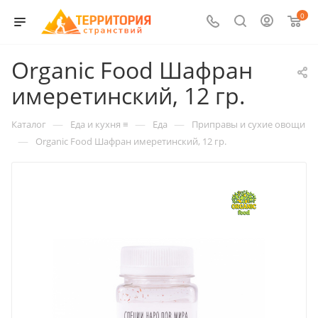
0
Organic Food Шафран
имеретинский, 12 гр.
—
—
—
Каталог
Еда и кухня ≡
Еда
Приправы и сухие овощи
—
Organic Food Шафран имеретинский, 12 гр.