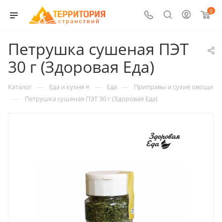
0
Петрушка сушеная ПЭТ
30 г (Здоровая Еда)
—
—
—
Каталог
Еда и кухня ≡
Еда
Приправы и сухие овощи
—
Петрушка сушеная ПЭТ 30 г (Здоровая Еда)