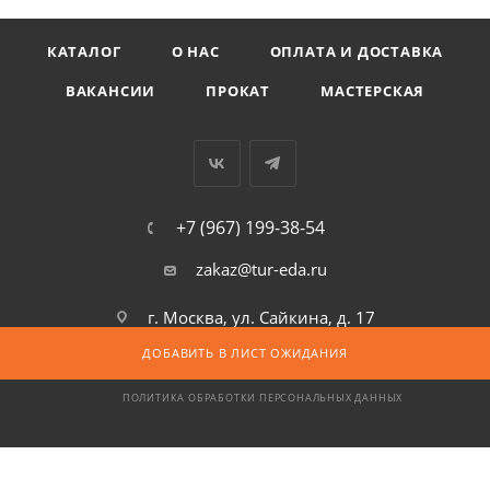
КАТАЛОГ
О НАС
ОПЛАТА И ДОСТАВКА
ВАКАНСИИ
ПРОКАТ
МАСТЕРСКАЯ
+7 (967) 199-38-54
zakaz@tur-eda.ru
г. Москва, ул. Сайкина, д. 17
ДОБАВИТЬ В ЛИСТ ОЖИДАНИЯ
СОГЛАСИЕ НА ОБРАБОТКУ ПЕРСОНАЛЬНЫХ ДАННЫХ
ПОЛИТИКА ОБРАБОТКИ ПЕРСОНАЛЬНЫХ ДАННЫХ
2026 © ООО «Территория» — интернет-магазин туристического