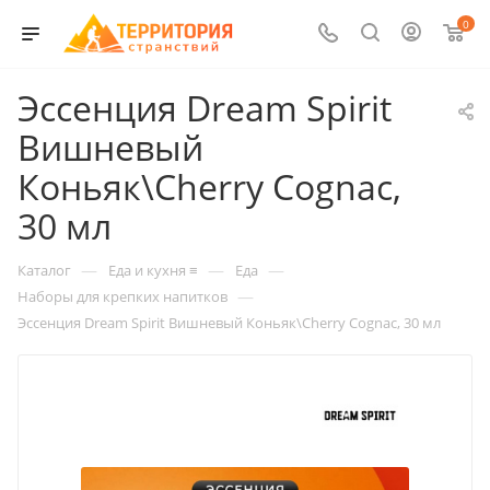
0
Эссенция Dream Spirit
Вишневый
Коньяк\Cherry Сognac,
30 мл
—
—
—
Каталог
Еда и кухня ≡
Еда
—
Наборы для крепких напитков
Эссенция Dream Spirit Вишневый Коньяк\Cherry Сognac, 30 мл