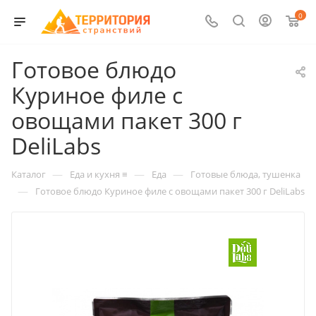
0
Готовое блюдо
Куриное филе с
овощами пакет 300 г
DeliLabs
—
—
—
Каталог
Еда и кухня ≡
Еда
Готовые блюда, тушенка
—
Готовое блюдо Куриное филе с овощами пакет 300 г DeliLabs