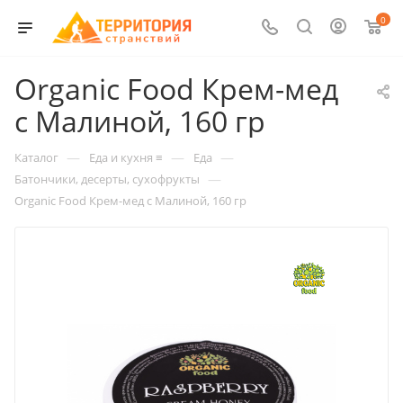
0
Organic Food Крем-мед
с Малиной, 160 гр
—
—
—
Каталог
Еда и кухня ≡
Еда
—
Батончики, десерты, сухофрукты
Organic Food Крем-мед с Малиной, 160 гр