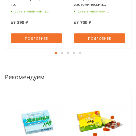
гр.
изотонический
ВИЛЛПАУЭР Пульс с
Есть в наличии: 26
Есть в наличии: 5
ароматом клубники,
шипучие таблетки №14
от
390 ₽
от
700 ₽
ПОДРОБНЕЕ
ПОДРОБНЕЕ
Рекомендуем