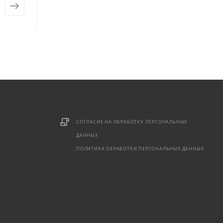
от
390 ₽
от
155 ₽
СОГЛАСИЕ НА ОБРАБОТКУ ПЕРСОНАЛЬНЫХ
ДАННЫХ
ПОЛИТИКА ОБРАБОТКИ ПЕРСОНАЛЬНЫХ ДАННЫХ