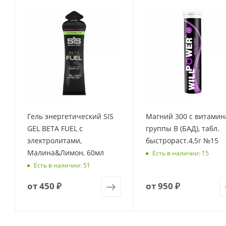
Гель энергетический SIS
Магний 300 с витами
GEL BETA FUEL с
группы В (БАД), табл.
электролитами,
быстрораст.4,5г №15
Малина&Лимон, 60мл
Есть в наличии: 15
Есть в наличии: 51
от
450 ₽
от
950 ₽