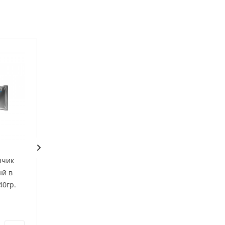
нчик
Пастилки (Полезнотека)
Чурчхела светл
й в
ассорти (абрикос, груша,
виноград с грец
40гр.
яблоко), 1 кор. 300 г.
орехом (Полезно
Есть в наличии: 1
Есть в наличии: 