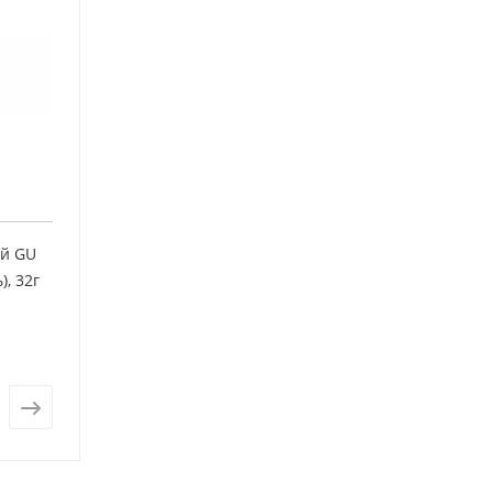
ий GU
, 32г