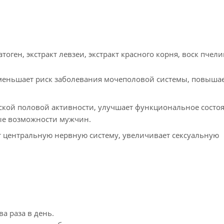
ген, экстракт левзеи, экстракт красного корня, воск пчел
уменьшает риск заболевания мочеполовой системы, повыша
ской половой активности, улучшает функциональное состо
ые возможности мужчин.
ет центральную нервную систему, увеличивает сексуальную
а раза в день.