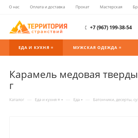
О нас
Оплата и доставка
Прокат
Мастерская
Бр
+7 (967) 199-38-54
ЕДА И КУХНЯ ≡
МУЖСКАЯ ОДЕЖДА ≡
Карамель медовая твердый
г
—
—
—
Каталог
Еда и кухня ≡
Еда
Батончики, десерты, с