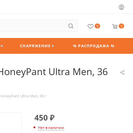
0
0
 ≡
СНАРЯЖЕНИЕ ≡
% РАСПРОДАЖА %
oneyPant Ultra Men, 36
oneyPant Ultra Men, 36 г
450
₽
Нет в наличии